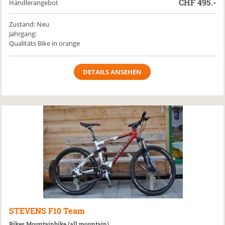
CHF
495.-
Händlerangebot
Zustand: Neu
Jahrgang:
Qualitäts Bike in orange
DETAILS ANSEHEN
STEVENS
F10 Team
Bikes Mountainbike (all mountain)