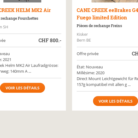
CREEK
HELM MK2 Air
CANE CREEK
eeBrakes G4
Fuego limited Edition
 rechange Fourchettes
Pièces de rechange Freins
n SH
Kisker
CHF
800.-
Bern BE
vée
C
uveau
Offre privée
e: 2021
ek Helm MK2 Air Laufradgrösse:
État: Nouveau
rweg: 140mm A ...
Millésime: 2020
Direct Mount Leichtgewicht für R
157g kompatibel mit allen g ...
VOIR LES DÉTAILS
VOIR LES DÉTAILS