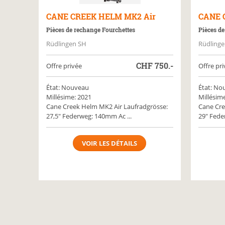
CANE CREEK
HELM MK2 Air
CANE 
Pièces de rechange Fourchettes
Pièces de
Rüdlingen SH
Rüdlinge
CHF
750.-
Offre privée
Offre pri
État: Nouveau
État: No
Millésime: 2021
Millésim
Cane Creek Helm MK2 Air Laufradgrösse:
Cane Cre
27,5" Federweg: 140mm Ac ...
29" Fede
VOIR LES DÉTAILS