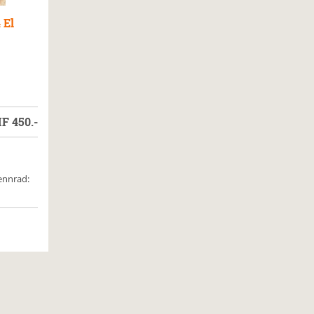
 El
HF
450.-
ennrad: