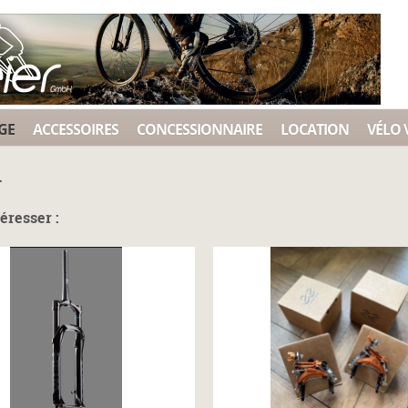
GE
ACCESSOIRES
CONCESSIONNAIRE
LOCATION
VÉLO 
.
éresser :