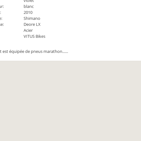
violet
r:
blanc
:
2010
e:
Shimano
se:
Deore LX
Acier
VITUS Bikes
t est équipée de pneus marathon......