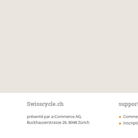
Swisscycle.ch
support
présenté par a-Commerce AG,
Comment 
Buckhauserstrasse 26, 8048 Zürich
Inscript