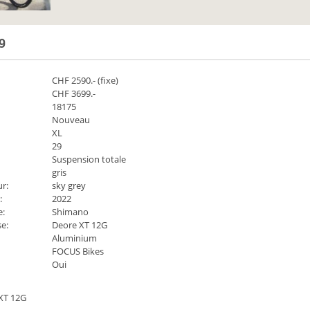
9
CHF
2590
.- (fixe)
CHF 3699.-
18175
Nouveau
XL
29
Suspension totale
gris
r:
sky grey
:
2022
e:
Shimano
se:
Deore XT 12G
Aluminium
FOCUS Bikes
Oui
XT 12G